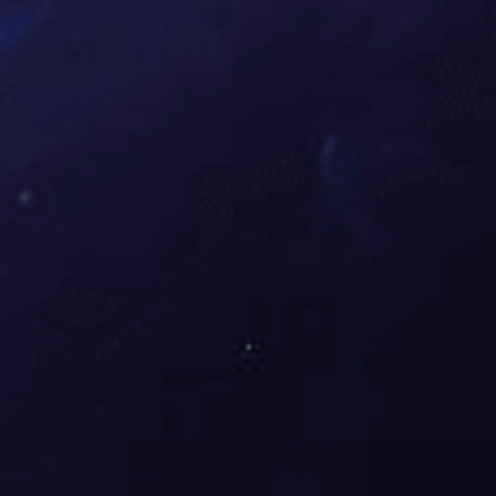
用热情书写银川最美“敬业福”，用无私奉献
版_亚新集团有限亚新网页版_亚新集团有
通报
局(银川市优化营商环境指挥部办公室)向集团亚新网页版_亚新集团有限公
版_亚新集团有限公司官网官网在2020年度优化营商环境工作中所做出
水务集团发展中极不平凡的一年，面对新冠肺炎疫情带来的不利影响，一年