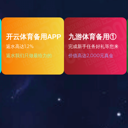
银川中铁水务开展安全风
30
4月28至29日，为贯彻落实中国铁工投资
2021-04
年行动，强化风险管控和隐患排查治理工作
自治区副主席王道席一行
09
2021-04