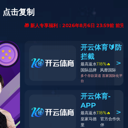
司官网
信息公开
便民服务
亚新网页版_亚新集团有限公司官网
党群建设
业务板块