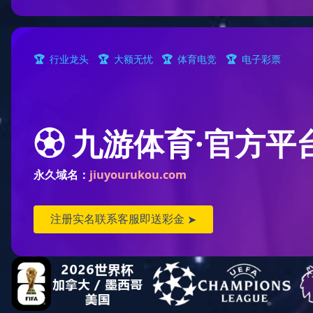
新闻中心
亚新网页版_亚新
集团有限公司官网
新闻
媒体关注